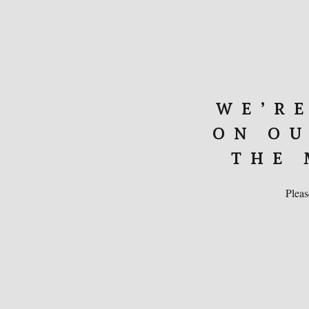
WE’R
ON OU
THE 
Pleas